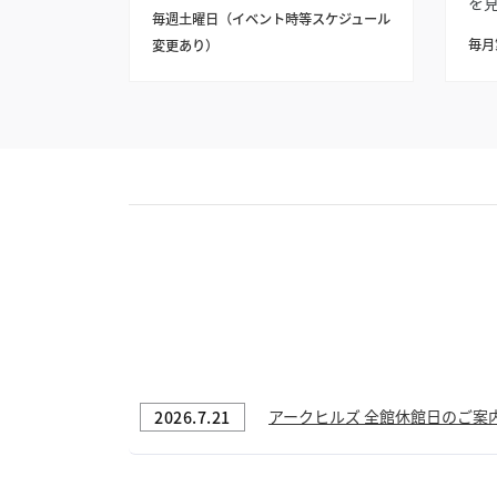
を
毎週土曜日（イベント時等スケジュール
会
毎月
変更あり）
ん
を
味
り
案
2026.7.21
アークヒルズ 全館休館日のご案