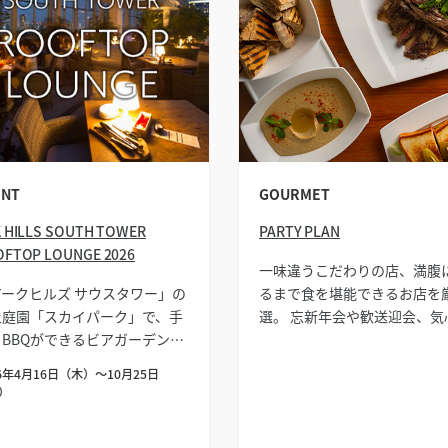
ENT
GOURMET
サイト内検索
 HILLS SOUTH TOWER
PARTY PLAN
FTOP LOUNGE 2026
一味違うこだわりの店、満腹
アークヒルズ サウスタワー」の
るまで食を堪能できるお店を
上庭園「スカイパーク」で、手
選。 忘新年会や歓送迎会、気
らBBQができるビアガーデンが
れた友人とのパーティーなど
ープン。
いシーンでご利用いただける
26年4月16日（木）〜10月25日
ンのご紹介です。
）