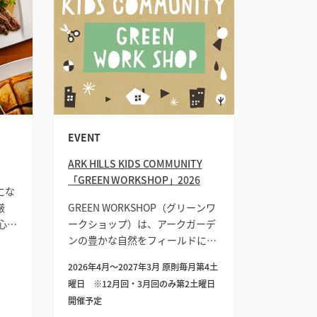
EVENT
ARK HILLS KIDS COMMUNITY
「GREEN WORKSHOP」2026
にな
厳
GREEN WORKSHOP（グリーンワ
心知
ークショップ）は、アークガーデ
幅広
ンの豊かな自然をフィールドに活
プラ
動しています。アークのお庭を
2026年4月～2027年3月 原則毎月第4土
日々お手入れされている杉井明美
曜日 ※12月回・3月回のみ第2土曜日
先生や北條孝子先生、そして
開催予定
CANVASが共同でプログラムを監