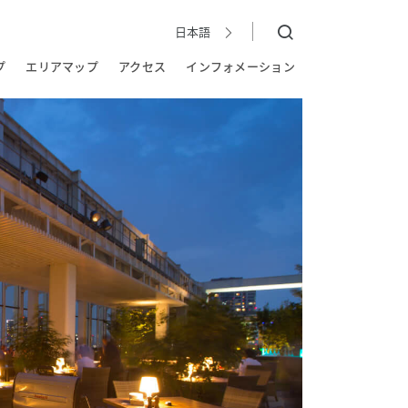
日本語
日本語
EN
简
繁
한국어
体
體
プ
エリアマップ
アクセス
インフォメーション