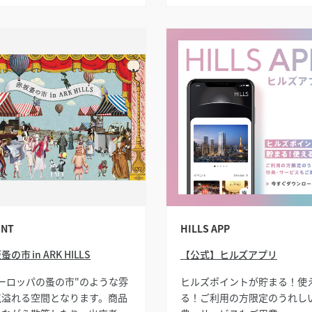
ENT
HILLS APP
蚤の市 in ARK HILLS
【公式】ヒルズアプリ
ヨーロッパの蚤の市"のような雰
ヒルズポイントが貯まる！使
気溢れる空間となります。商品
る！ご利用の方限定のうれし