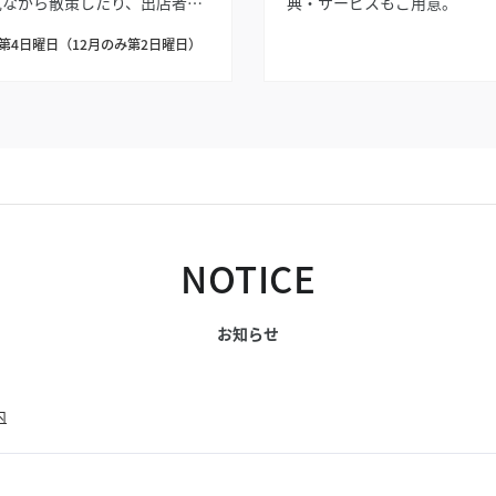
見ながら散策したり、出店者と
典・サービスもご用意。
話を交わしながら買い物を楽し
第4日曜日（12月のみ第2日曜日）
だり、音楽パフォーマンスに心
癒されながらキッチンカーで美
しいグルメとともに酔いしれた
、さまざまな楽しみ方をご提
。
NOTICE
お知らせ
内