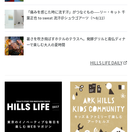
「痛みを感じた時に流す汗」がつなぐもの——リー・キット 千
葉正也 to sweat 流汗＠シュウゴアーツ（〜8/22）
暑さを吹き飛ばすホテルのテラスへ。発酵グリルと南仏ディナ
ーで楽しむ大人の夏時間
HILLS LIFE DAILY