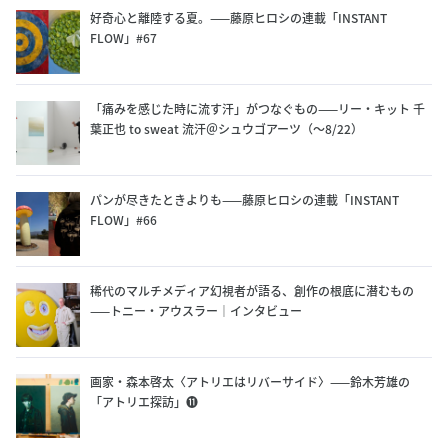
好奇心と離陸する夏。——藤原ヒロシの連載「INSTANT
FLOW」#67
「痛みを感じた時に流す汗」がつなぐもの——リー・キット 千
葉正也 to sweat 流汗＠シュウゴアーツ（〜8/22）
パンが尽きたときよりも——藤原ヒロシの連載「INSTANT
FLOW」#66
稀代のマルチメディア幻視者が語る、創作の根底に潜むもの
——トニー・アウスラー｜インタビュー
画家・森本啓太〈アトリエはリバーサイド〉——鈴木芳雄の
「アトリエ探訪」⓫