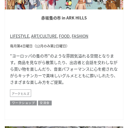
赤坂蚤の市 in ARK HILLS
LIFESTYLE
,
ART/CULTURE
,
FOOD
,
FASHION
毎月第4日曜日（12月のみ第2日曜日）
"ヨーロッパの蚤の市"のような雰囲気溢れる空間となりま
す。商品を見ながら散策したり、出店者と会話を交わしなが
ら買い物を楽しんだり、音楽パフォーマンスに心を癒されな
がらキッチンカーで美味しいグルメとともに酔いしれたり、
サイト内検索
さまざまな楽しみ方をご提案。
アークヒルズ
ワークショップ
交流会