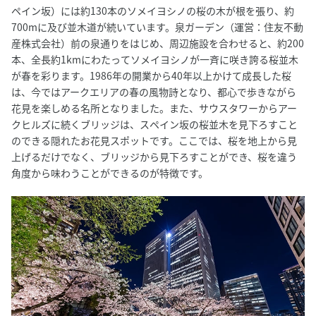
ペイン坂）には約130本のソメイヨシノの桜の木が根を張り、約
700mに及び並木道が続いています。泉ガーデン（運営：住友不動
産株式会社）前の泉通りをはじめ、周辺施設を合わせると、約200
本、全長約1kmにわたってソメイヨシノが一斉に咲き誇る桜並木
が春を彩ります。1986年の開業から40年以上かけて成長した桜
は、今ではアークエリアの春の風物詩となり、都心で歩きながら
花見を楽しめる名所となりました。また、サウスタワーからアー
クヒルズに続くブリッジは、スペイン坂の桜並木を見下ろすこと
のできる隠れたお花見スポットです。ここでは、桜を地上から見
上げるだけでなく、ブリッジから見下ろすことができ、桜を違う
角度から味わうことができるのが特徴です。