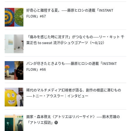
好奇心と離陸する夏。——藤原ヒロシの連載「INSTANT
FLOW」#67
「痛みを感じた時に流す汗」がつなぐもの——リー・キット 千
葉正也 to sweat 流汗＠シュウゴアーツ（〜8/22）
パンが尽きたときよりも——藤原ヒロシの連載「INSTANT
FLOW」#66
稀代のマルチメディア幻視者が語る、創作の根底に潜むもの
——トニー・アウスラー｜インタビュー
画家・森本啓太〈アトリエはリバーサイド〉——鈴木芳雄の
「アトリエ探訪」⓫