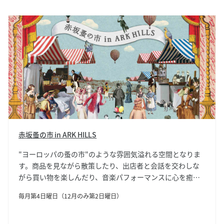
赤坂蚤の市 in ARK HILLS
"ヨーロッパの蚤の市"のような雰囲気溢れる空間となりま
す。商品を見ながら散策したり、出店者と会話を交わしな
がら買い物を楽しんだり、音楽パフォーマンスに心を癒さ
れながらキッチンカーで美味しいグルメとともに酔いしれ
毎月第4日曜日（12月のみ第2日曜日）
たり、さまざまな楽しみ方をご提案。