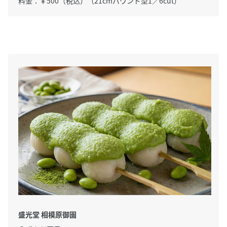
料金：￥500（税込）（21cmパウンド型1／6cut）
盛光堂 相模原御園