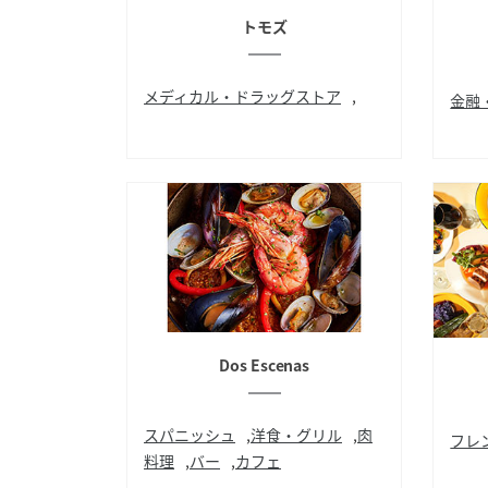
トモズ
メディカル・ドラッグストア
,
金融
ドラッグストア
ATM
Dos Escenas
スパニッシュ
,
洋食・グリル
,
肉
フレ
料理
,
バー
,
カフェ
ハン