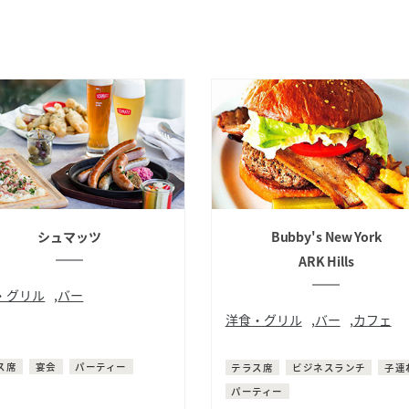
シュマッツ
Bubby's New York
ARK Hills
・グリル
,
バー
洋食・グリル
,
バー
,
カフェ
ツビール
ビアバー
フトビール
洋食
ハンバーガー
コーヒー
ス席
宴会
パーティー
テラス席
ビジネスランチ
子連
サイト内検索
パーティー