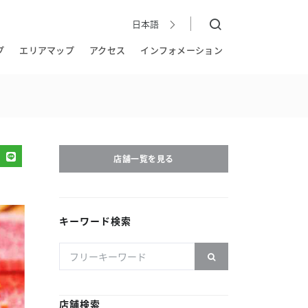
日本語
日本語
EN
简
繁
한국어
体
體
プ
エリアマップ
アクセス
インフォメーション
店舗一覧を見る
キーワード検索
店舗検索