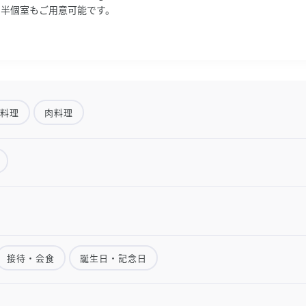
る半個室もご用意可能です。
ア料理
肉料理
接待・会食
誕生日・記念日