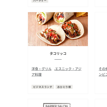
パーティー
タコリッコ
洋食・グリル
,
エスニック・アジ
その
ア料理
ンビ
アメリカ料理
メキシコ料理
食品
ビジネスランチ
おひとり様