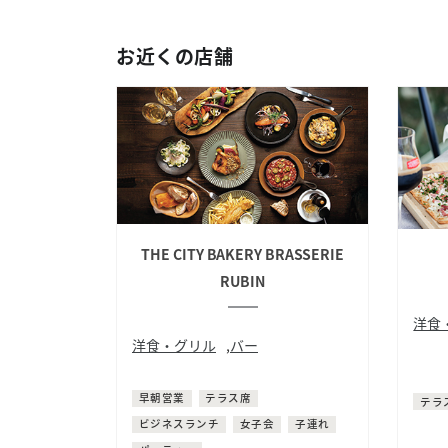
お近くの店舗
THE CITY BAKERY BRASSERIE
RUBIN
洋食
洋食・グリル
,
バー
ドイ
洋食
ラウンジ
クラ
早朝営業
テラス席
テラ
ビジネスランチ
女子会
子連れ