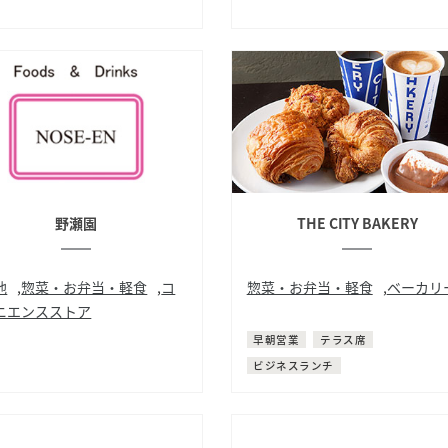
野瀬園
THE CITY BAKERY
他
,
惣菜・お弁当・軽食
,
コ
惣菜・お弁当・軽食
,
ベーカリ
ニエンスストア
パン
サンドイッチ
日用雑貨
早朝営業
テラス席
ビジネスランチ