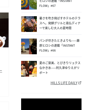
ヒロシの連載「INSTANT
FLOW」#67
暑さを吹き飛ばすホテルのテラ
スへ。発酵グリルと南仏ディナ
ーで楽しむ大人の夏時間
パンが尽きたときよりも——藤
原ヒロシの連載「INSTANT
FLOW」#66
夏のご褒美、とびきりリュクス
なかき氷——阿久津ゆりえがリ
ー
ポート
HILLS LIFE DAILY