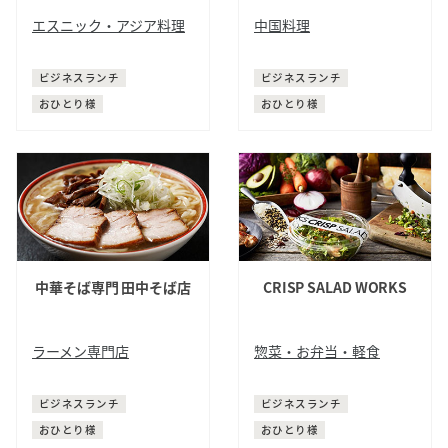
エスニック・アジア料理
中国料理
タイ料理
ラーメン
汁なしラーメン
ビジネスランチ
ビジネスランチ
おひとり様
おひとり様
中華そば専門 田中そば店
CRISP SALAD WORKS
サイト内検索
ラーメン専門店
惣菜・お弁当・軽食
ラーメン
デリ
お弁当
ビジネスランチ
ビジネスランチ
おひとり様
おひとり様