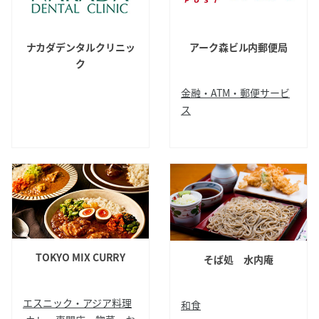
ナカダデンタルクリニッ
アーク森ビル内郵便局
ク
金融・ATM・郵便サービ
ス
歯科
ATM
郵便局
TOKYO MIX CURRY
そば処 水内庵
エスニック・アジア料理
和食