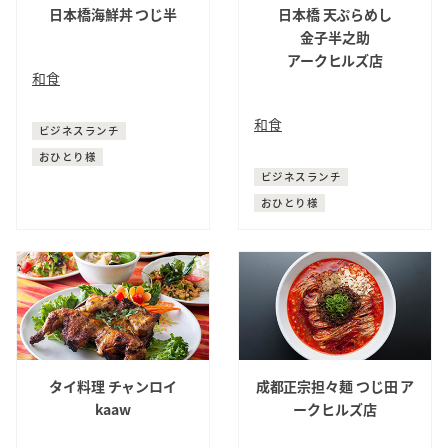
日本橋海鮮丼 つじ半
日本橋 天ぷらめし
金子半之助
アークヒルズ店
和食
魚介料理・海鮮料理
和食
ビジネスランチ
天ぷら
おひとり様
ビジネスランチ
おひとり様
タイ料理 チャンロイ
成都正宗担々麺 つじ田 ア
kaaw
ークヒルズ店