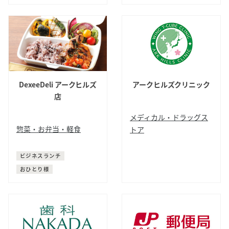
DexeeDeli アークヒルズ
アークヒルズクリニック
店
メディカル・ドラッグス
惣菜・お弁当・軽食
トア
デリ
お弁当
クリニック
ビジネスランチ
おひとり様