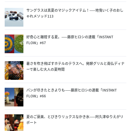
サングラスは真夏のマジックアイテム！——地曳いく子のおし
ゃれメソッド113
好奇心と離陸する夏。——藤原ヒロシの連載「INSTANT
FLOW」#67
暑さを吹き飛ばすホテルのテラスへ。発酵グリルと南仏ディナ
ーで楽しむ大人の夏時間
パンが尽きたときよりも——藤原ヒロシの連載「INSTANT
FLOW」#66
夏のご褒美、とびきりリュクスなかき氷——阿久津ゆりえがリ
ポート