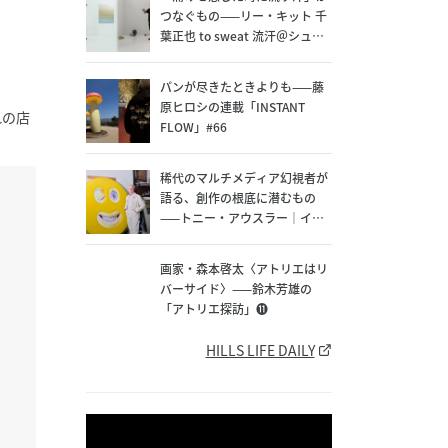
つなぐもの——リー・キット 千
葉正也 to sweat 流汗＠シュウ
ゴアーツ（〜8/22）
パンが尽きたときよりも——藤
原ヒロシの連載「INSTANT
れの店
FLOW」#66
稀代のマルチメディア幻視者が
語る、創作の根底に潜むもの
——トニー・アウスラー｜イン
タビュー
画家・森本啓太〈アトリエはリ
バーサイド〉——鈴木芳雄の
「アトリエ探訪」⓫
HILLS LIFE DAILY