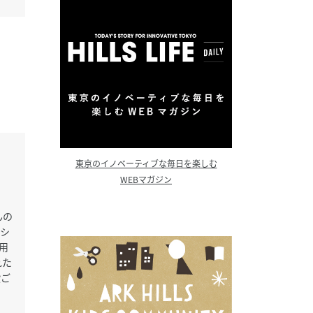
東京のイノベーティブな毎日を楽しむ
WEBマガジン
んの
シ
用
れた
穀ご