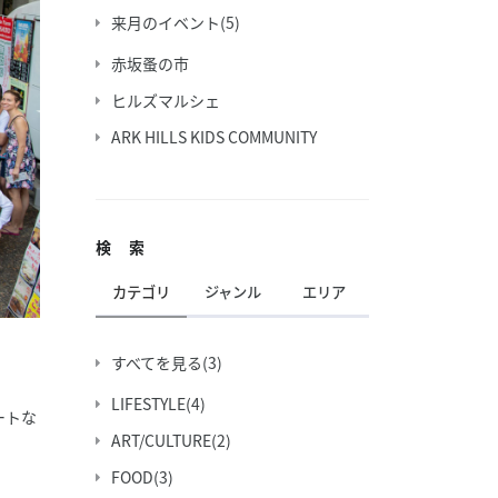
来月のイベント
(5)
赤坂蚤の市
ヒルズマルシェ
ARK HILLS KIDS COMMUNITY
検 索
カテゴリ
ジャンル
エリア
すべてを見る
(3)
LIFESTYLE
(4)
ートな
ART/CULTURE
(2)
FOOD
(3)