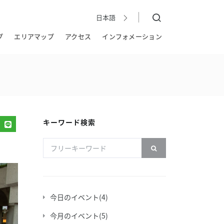
日本語
日本語
EN
简
繁
한국어
体
體
プ
エリアマップ
アクセス
インフォメーション
キーワード検索
今日のイベント
(4)
今月のイベント
(5)