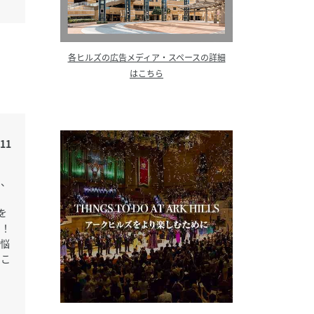
各ヒルズの広告メディア・スペースの詳細
はこちら
11
し、
を
す！
悩
くこ