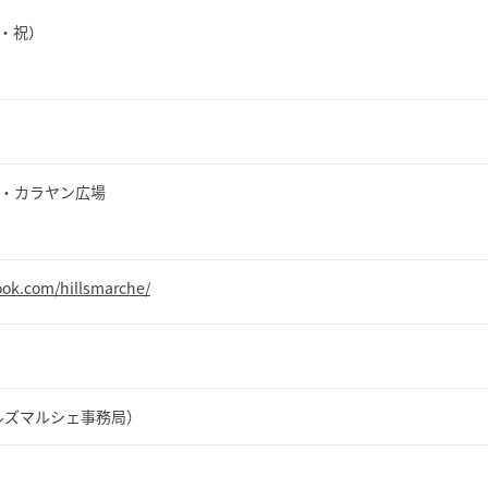
土・祝）
ク・カラヤン広場
ook.com/hillsmarche/
ルズマルシェ事務局）