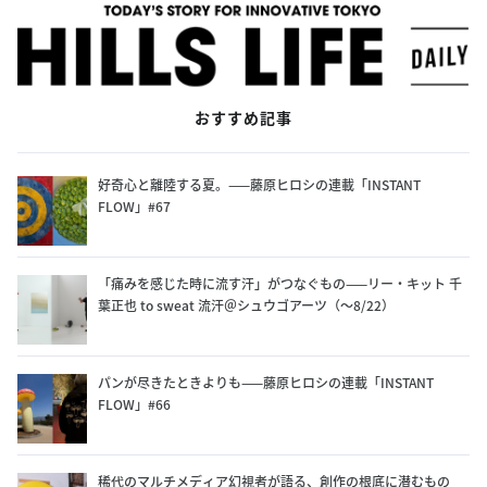
おすすめ記事
好奇心と離陸する夏。——藤原ヒロシの連載「INSTANT
FLOW」#67
「痛みを感じた時に流す汗」がつなぐもの——リー・キット 千
葉正也 to sweat 流汗＠シュウゴアーツ（〜8/22）
パンが尽きたときよりも——藤原ヒロシの連載「INSTANT
FLOW」#66
稀代のマルチメディア幻視者が語る、創作の根底に潜むもの