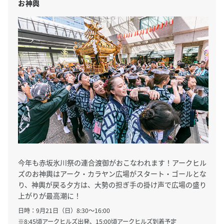
お神輿
今年も赤坂氷川祭の連合渡御がおこなわれます！アークヒル
ズのお神輿はアーク・カラヤン広場がスタート・ゴールとな
り、神輿が戻る夕方は、大勢の担ぎ手の掛け声で広場の盛り
上がりが最高潮に！
日時：9月21日（日）8:30～16:00
※8:45頃アークヒルズ出発、15:00頃アークヒルズ到着予定