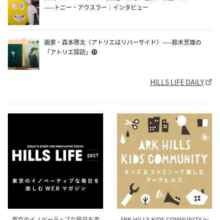
——トニー・アウスラー｜インタビュー
画家・森本啓太〈アトリエはリバーサイド〉——鈴木芳雄の
「アトリエ探訪」⓫
HILLS LIFE DAILY
ARK HILLS KIDS COMMUNITY ～
東京のイノベーティブな毎日を楽