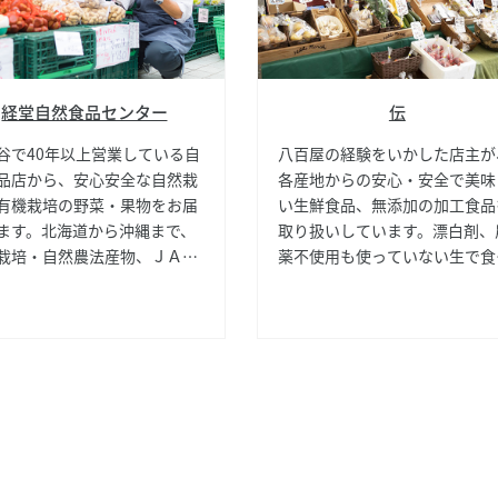
経堂自然食品センター
伝
谷で40年以上営業している自
八百屋の経験をいかした店主が
品店から、安心安全な自然栽
各産地からの安心・安全で美味
有機栽培の野菜・果物をお届
い生鮮食品、無添加の加工食品
ます。北海道から沖縄まで、
取り扱いしています。漂白剤、
栽培・自然農法産物、ＪＡＳ
薬不使用も使っていない生で食
農産物をはじめとして、オス
られる静岡のマッシュルーム、
の商品を集めています。調味
ながらの本物の味がする自然栽
ら、パン、乳製品、お菓子、
の梅干しをはじめ、日本全国か
ンク類、雑貨、化粧品など日
旬の食材をお届けします。
活に必要なものが一通り揃い
。季節のお花も多数お持ちい
ます。ご家庭に緑と華やかさ
ひ取り入れてみてください。