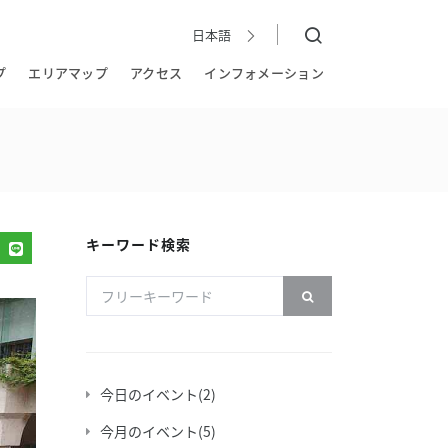
日本語
日本語
EN
简
繁
한국어
体
體
プ
エリアマップ
アクセス
インフォメーション
キーワード検索
今日のイベント
(2)
今月のイベント
(5)