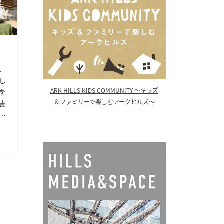
、
し
ARK HILLS KIDS COMMUNITY ～キッズ
を
＆ファミリーで楽しむアークヒルズ～
農
べ
昔
培
ら