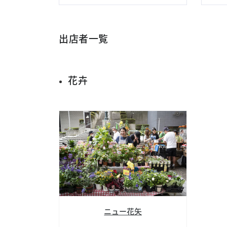
出店者一覧
花卉
ニュー花矢