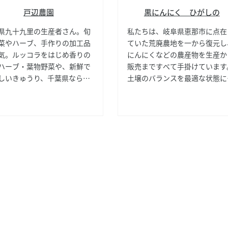
黒にんにく ひがしの
戸辺農園
私たちは、岐阜県恵那市に点在
県九十九里の生産者さん。旬
ていた荒廃農地を一から復元し
菜やハーブ、手作りの加工品
にんにくなどの農産物を生産か
気。ルッコラをはじめ香りの
販売まですべて手掛けています
ハーブ・葉物野菜や、新鮮で
土壌のバランスを最適な状態に
しいきゅうり、千葉県ならで
つため、微生物を含む堆肥を使
おつまみの茹で落花生も大人
い、できる限り農薬に頼らない
幅広いラインナップで、毎週
法で栽培。自社のにんにくは素
立ち寄るお客様が多数。
が良く、2段階の熟成を経て丹
込めて作っているので「胞山（
なさん）完熟黒にんにく」は、
ライフルーツのような食感でと
も甘みがあります。その他の加
品も、地元で作った素材を活か
商品作りにこだわっています。
サイト内検索