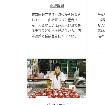
小坂農園
東京国分寺で江戸時代から農業を
千葉
している、由緒正しき生産者さ
の野
ん。大変珍しい江戸東京野菜であ
も人
る東京うどや半次郎胡瓜から、西
高い
洋野菜も種類豊富に作っていま
瑞々
す。また、大学駅伝に東京農大が
はの
出場する際には、小坂農園でとれ
気。
た大根を使って、大根踊りが披露
必ず
されるのも裏では有名な話です。
たんのファーム