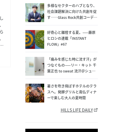
多様なセクターのハブとなり、
社会課題解決に向けた共創を促
す——Glass Rock共創コーディ
し
ネーター 小菅隆太に聞く
、
ら
好奇心と離陸する夏。——藤原
。
ヒロシの連載「INSTANT
FLOW」#67
保
方
「痛みを感じた時に流す汗」が
材
つなぐもの——リー・キット 千
葉正也 to sweat 流汗＠シュウ
精
ゴアーツ（〜8/22）
え
ド
暑さを吹き飛ばすホテルのテラ
スへ。発酵グリルと南仏ディナ
て
ーで楽しむ大人の夏時間
工
す
HILLS LIFE DAILY