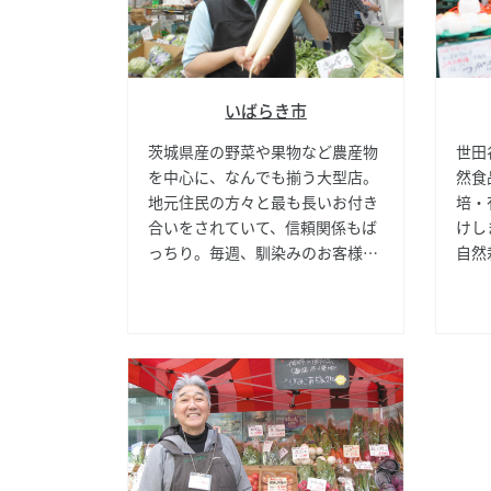
いばらき市
茨城県産の野菜や果物など農産物
世田
を中心に、なんでも揃う大型店。
然食
地元住民の方々と最も長いお付き
培・
合いをされていて、信頼関係もば
けし
っちり。毎週、馴染みのお客様と
自然
楽しいやり取りをされています。
有機
スメ
料か
ドリ
常生
ます
たし
をぜ