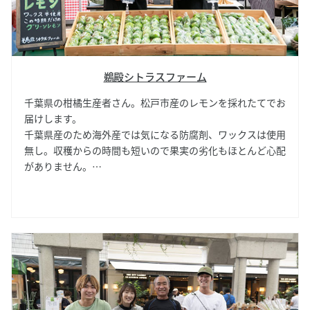
鵜殿シトラスファーム
千葉県の柑橘生産者さん。松戸市産のレモンを採れたてでお
届けします。
千葉県産のため海外産では気になる防腐剤、ワックスは使用
無し。収穫からの時間も短いので果実の劣化もほとんど心配
がありません。
現在ライムや新品種のレモン、ミカンも生産中。天神山レモ
ンと幸谷レモンは9～10月頃が早摘みのグリーンレモン、11
～12月頃がレモンらしいイエローレモン、1～2月頃がミカ
ンと間違えるくらいの完熟オレンジレモンと、時期によって
色や味、香りが変わっていきます。この変化も楽しみ。