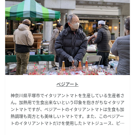
さに天然のスイーツ。しあわせコーン（バイカラー、白、
紫）は、しっかり甘いバイカラー、上品さらりと甘い白、も
っちりとした紫と、いろいろな個性が味わえます。夏にはト
ウモロコシ達もお楽しみに。
ベジアート
神奈川県平塚市でイタリアントマトを生産している生産者さ
ん。加熱用で生食出来ないという印象を抱きがちなイタリア
ントマトですが、ベジアートのイタリアントマトは生食も加
熱調理も両方とも美味しいトマトです。また、このベジアー
トのイタリアントマトだけを使用したトマトジュース、ピュ
ーレーも、砂糖・塩・保存料を使用しない素材の味を存分に