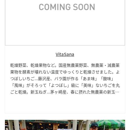
VitaSana
乾燥野菜、乾燥果物など。国産無農薬野菜、無農薬・減農薬
果物を酵素が壊れない温度でゆっくりと乾燥させました。よ
つぼしいちご...藤沢産、バラ園が作る「あま味」「酸味」
「風味」がそろって「よつぼし」級に「美味」ないちごを丸
ごと乾燥。新玉ねぎ...茅ヶ崎産、春に摂れた無農薬の新玉ね
ぎを使いやすいスライスカットで乾燥。甘味が際立つ商品で
す。生姜...茅ヶ崎産、無農薬の生姜をスライスして乾燥、体
を温める成分がアップ。色々な野菜を野菜ソムリエ、食育ア
ドバイザー、の立場から安心安全の食材をお届けします。