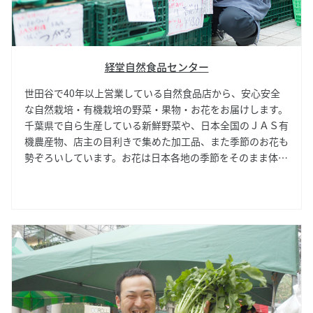
経堂自然食品センター
世田谷で40年以上営業している自然食品店から、安心安全
な自然栽培・有機栽培の野菜・果物・お花をお届けします。
千葉県で自ら生産している新鮮野菜や、日本全国のＪＡＳ有
機農産物、店主の目利きで集めた加工品、また季節のお花も
勢ぞろいしています。お花は日本各地の季節をそのまま体現
したものや、品種改良した新しい品種など、店主が意欲的に
集めた種類豊富な花々で売り場はいつも華やかです。こちら
で毎週お花を買うことを楽しみにしているお客さまもたくさ
ん。