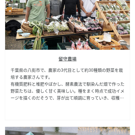
留守農場
千葉県の八街市で、農家の3代目として約30種類の野菜を栽
培する農家さんです。
有機質肥料と堆肥やぼかし、酵素農法で馴染んだ畑で作った
野菜たちは、優しく甘く美味しい。種をまく時点で成功イメ
ージを描くのだそうで、芽が出て順調に育っていき、収穫時
期が来たら最高のタイミングで美味しい野菜を収穫する。さ
らにはそれを買って食べるお客さまの喜ぶ顔までイメージし
て一粒の種を植えます。全てはお客さまの「おいしい」の追
求のため。
さつま芋（紅はるか）は留守農場の看板娘で極上の甘味、ま