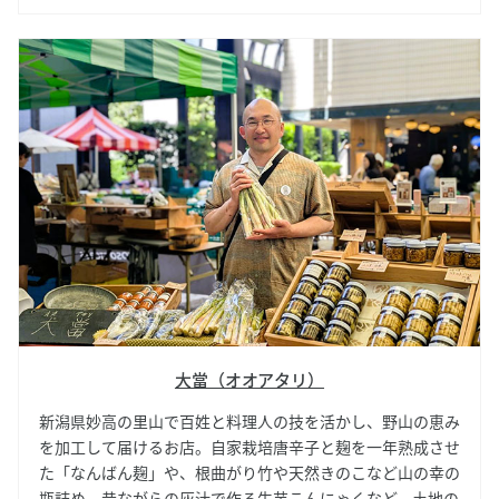
大當（オオアタリ）
新潟県妙高の里山で百姓と料理人の技を活かし、野山の恵み
を加工して届けるお店。自家栽培唐辛子と麹を一年熟成させ
た「なんばん麹」や、根曲がり竹や天然きのこなど山の幸の
瓶詰め、昔ながらの灰汁で作る生芋こんにゃくなど、土地の