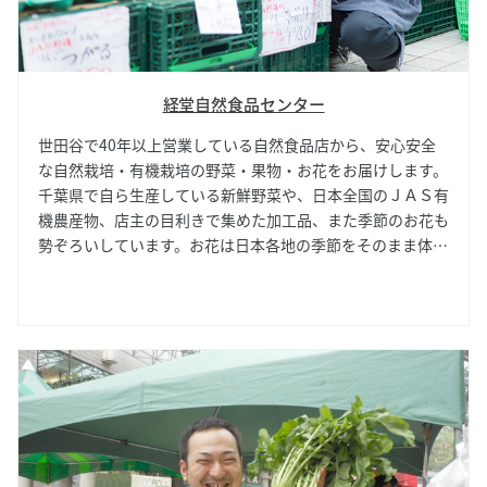
経堂自然食品センター
世田谷で40年以上営業している自然食品店から、安心安全
な自然栽培・有機栽培の野菜・果物・お花をお届けします。
千葉県で自ら生産している新鮮野菜や、日本全国のＪＡＳ有
機農産物、店主の目利きで集めた加工品、また季節のお花も
勢ぞろいしています。お花は日本各地の季節をそのまま体現
したものや、品種改良した新しい品種など、店主が意欲的に
集めた種類豊富な花々で売り場はいつも華やかです。こちら
で毎週お花を買うことを楽しみにしているお客さまもたくさ
ん。