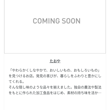
たおや
「やわらかくしなやかで、おいしいもの、おもしろいもの」
を見つけるお店。発見の喜びが、暮らしをふわりと豊かにし
てくれる。
そんな隠し味のような品々を揃えました。独自の農法や製法
をもとに作られた加工食品をはじめ、素材の持ち味を活かし
た調味料、スナック類、食卓を彩る豆皿など、日々の食卓に
寄り添う逸品をセレクトしています。ぜひお好みの味と器を
見つけに来てください。