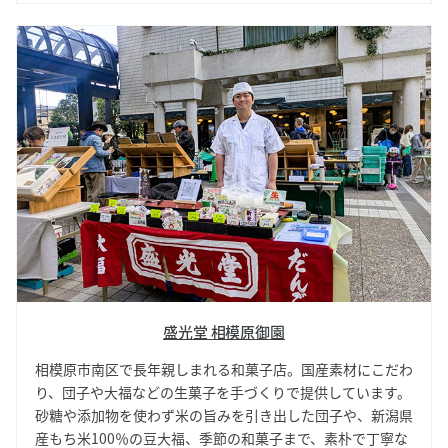
盛光堂 相模原御園
相模原市南区で長年親しまれる和菓子店。国産素材にこだわ
り、団子や大福などの生菓子を手づくりで提供しています。
砂糖や添加物を使わず米の旨みを引き出した団子や、新潟県
産もち米100％の豆大福、季節の和菓子まで、素朴で丁寧な