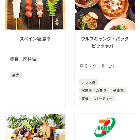
スペイン坂 鳥幸
ウルフギャング・パック
ピッツァバー
和食
,
肉料理
洋食・グリル
,
バー
日本料理
焼鳥
洋食
ピザ
宴会
テラス席
喫煙ルームあり
子連れ
宴会
パーティー