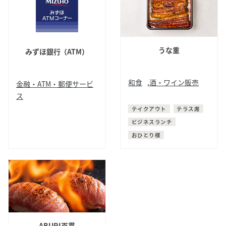
うな重
みずほ銀行（ATM）
和食
,
酒・ワイン販売
金融・ATM・郵便サービ
ス
鰻
テイクアウト
テラス席
ATM
ビジネスランチ
おひとり様
ABURI百貫