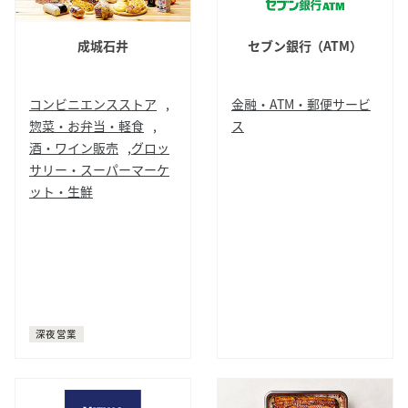
成城石井
セブン銀行（ATM）
コンビニエンスストア
,
金融・ATM・郵便サービ
惣菜・お弁当・軽食
,
ス
酒・ワイン販売
,
グロッ
ATM
サリー・スーパーマーケ
ット・生鮮
デリ
お弁当
日本酒
焼酎
ワイン
シャンパン
ウィスキー
ビール
グロッサリー
スーパーマーケット
サイト内検索
深夜営業