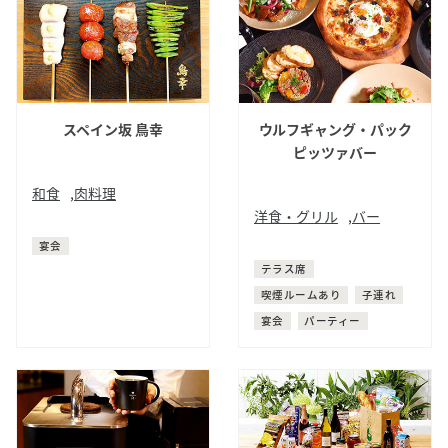
スペイン坂 鳥幸
ウルフギャング・パック
ピッツァバー
和食
,
肉料理
洋食・グリル
,
バー
日本料理
焼鳥
洋食
ピザ
宴会
テラス席
喫煙ルームあり
子連れ
宴会
パーティー