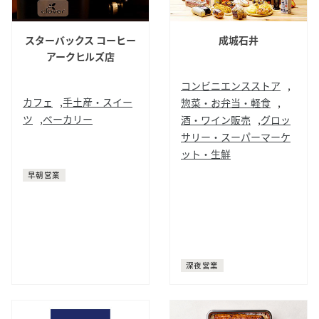
スターバックス コーヒー
成城石井
アークヒルズ店
コンビニエンスストア
,
カフェ
,
手土産・スイー
惣菜・お弁当・軽食
,
ツ
,
ベーカリー
酒・ワイン販売
,
グロッ
サリー・スーパーマーケ
コーヒー
サンドイッチ
ット・生鮮
パン
デリ
お弁当
日本酒
早朝営業
焼酎
ワイン
シャンパン
ウィスキー
ビール
グロッサリー
スーパーマーケット
深夜営業