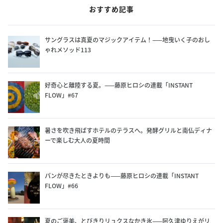
おすすめ記事
サングラスは真夏のマジックアイテム！——地曳いく子のおし
ゃれメソッド113
好奇心と離陸する夏。——藤原ヒロシの連載「INSTANT
FLOW」#67
暑さを吹き飛ばすホテルのテラスへ。発酵グリルと南仏ディナ
ーで楽しむ大人の夏時間
パンが尽きたときよりも——藤原ヒロシの連載「INSTANT
FLOW」#66
夏のご褒美、とびきりリュクスなかき氷——阿久津ゆりえがリ