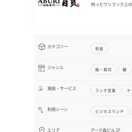
拘ったワンランク上
カテゴリー
和食
ジャンル
鮨・寿司
鰻
施設・サービス
ランチ営業
テ
利用シーン
ビジネスランチ
エリア
アーク森ビル 1F