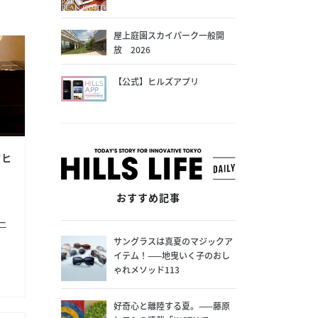
屋上庭園スカイパーク一般開
放 2026
【公式】ヒルズアプリ
クヒ
おすすめ記事
ー
サングラスは真夏のマジックア
イテム！——地曳いく子のおし
ゃれメソッド113
好奇心と離陸する夏。——藤原