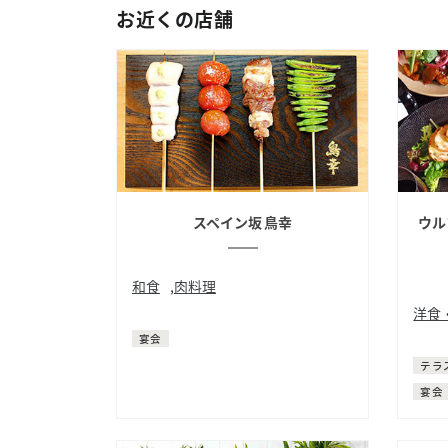
お近くの店舗
スペイン坂 鳥幸
ウル
和食
,
肉料理
洋食
日本料理
焼鳥
宴会
洋食
テラ
宴会