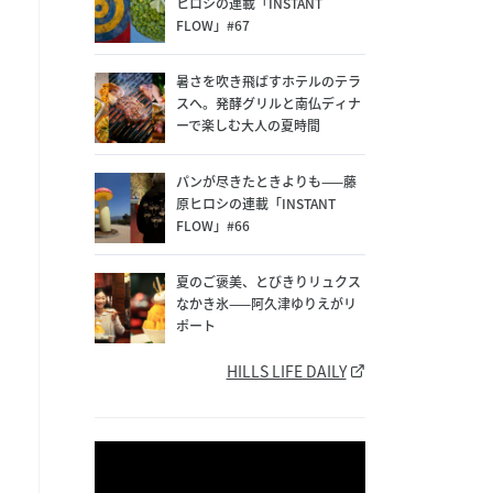
ヒロシの連載「INSTANT
FLOW」#67
暑さを吹き飛ばすホテルのテラ
スへ。発酵グリルと南仏ディナ
ーで楽しむ大人の夏時間
パンが尽きたときよりも——藤
原ヒロシの連載「INSTANT
FLOW」#66
夏のご褒美、とびきりリュクス
なかき氷——阿久津ゆりえがリ
ポート
HILLS LIFE DAILY