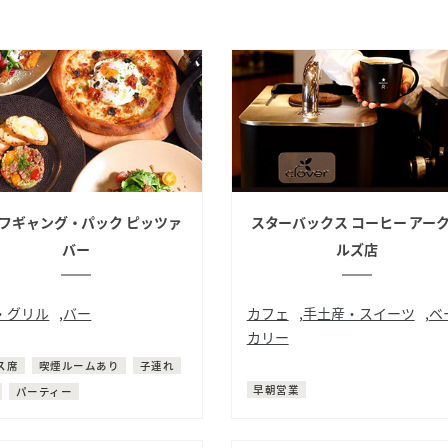
フギャング・パック ピッツァ
スターバックス コーヒー アー
バー
ルズ店
・グリル
,
バー
カフェ
,
手土産・スイーツ
,
ベ
カリー
ピザ
コーヒー
サンドイッチ
パン
ス席
喫煙ルームあり
子連れ
早朝営業
パーティー
サイト内検索