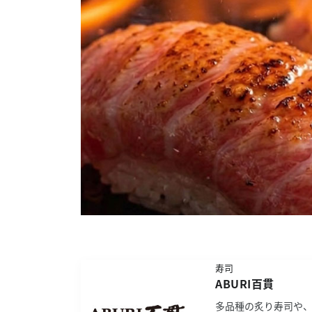
寿司
ABURI百貫
多品種の炙り寿司や