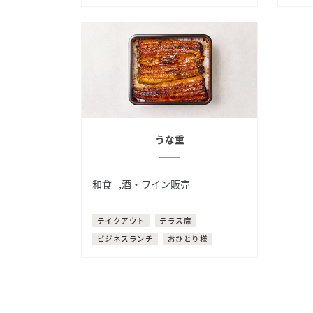
うな重
和食
,
酒・ワイン販売
鰻
テイクアウト
テラス席
ビジネスランチ
おひとり様