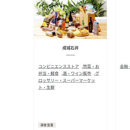
成城石井
コンビニエンスストア
,
惣菜・お
金融
弁当・軽食
,
酒・ワイン販売
,
グ
ATM
ロッサリー・スーパーマーケッ
ト・生鮮
デリ
お弁当
日本酒
焼酎
ワイン
シャンパン
ウィスキー
ビール
グロッサリー
スーパーマーケット
深夜営業